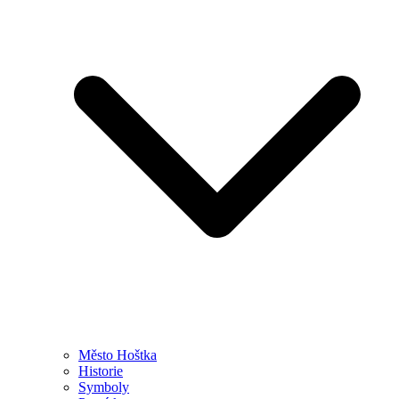
Město Hoštka
Historie
Symboly