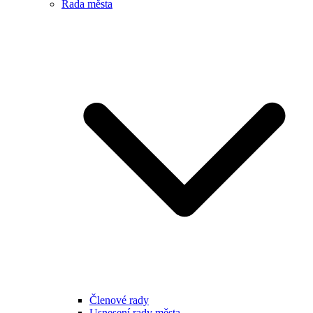
Rada města
Členové rady
Usnesení rady města