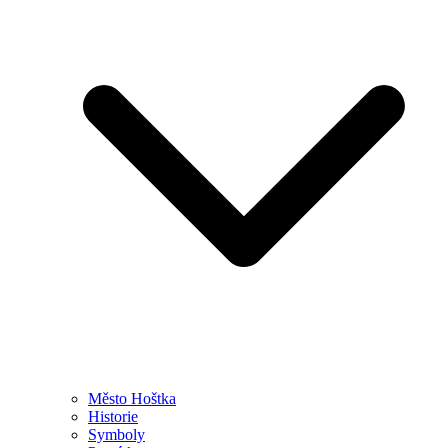
Město Hoštka
Historie
Symboly