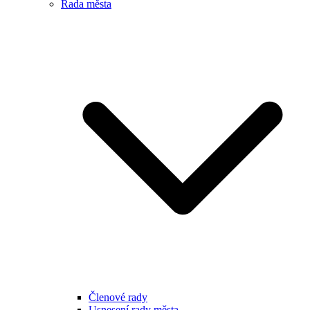
Rada města
Členové rady
Usnesení rady města