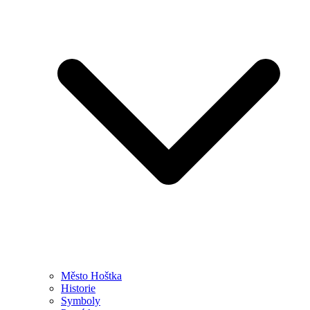
Město Hoštka
Historie
Symboly