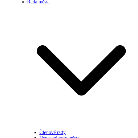
Rada města
Členové rady
Usnesení rady města