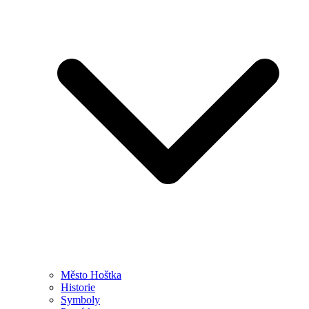
Město Hoštka
Historie
Symboly