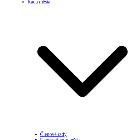
Rada města
Členové rady
Usnesení rady města