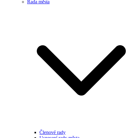
Rada města
Členové rady
Usnesení rady města