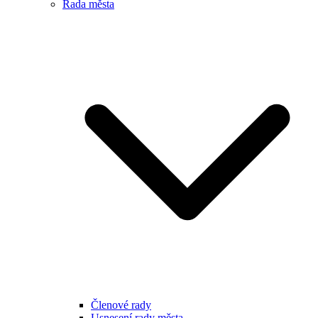
Rada města
Členové rady
Usnesení rady města