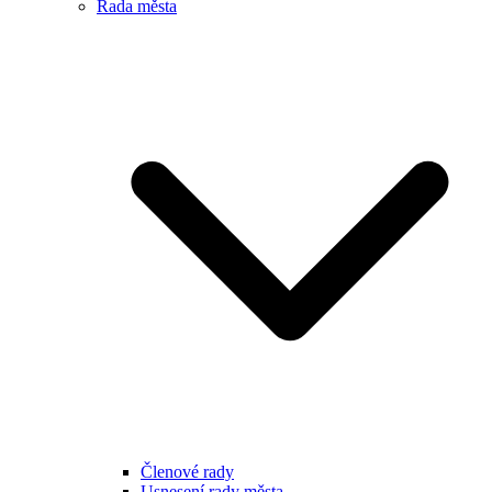
Rada města
Členové rady
Usnesení rady města