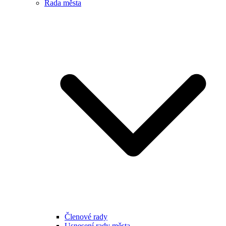
Rada města
Členové rady
Usnesení rady města