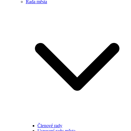
Rada města
Členové rady
Usnesení rady města