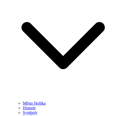
Město Hoštka
Historie
Symboly