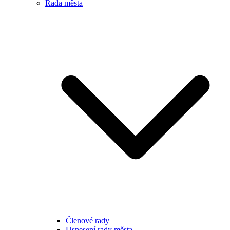
Rada města
Členové rady
Usnesení rady města