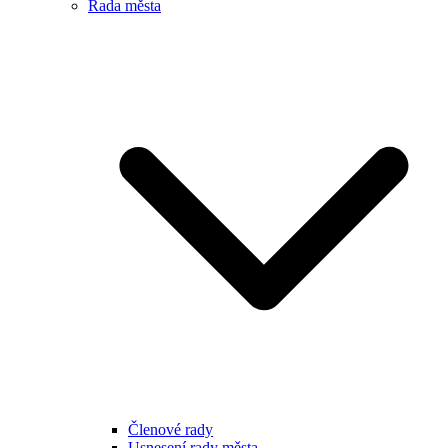
Rada města
Členové rady
Usnesení rady města