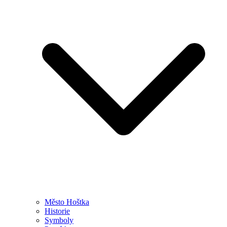
Město Hoštka
Historie
Symboly