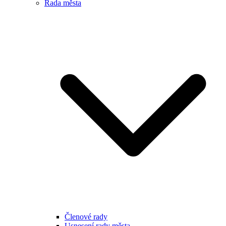
Rada města
Členové rady
Usnesení rady města