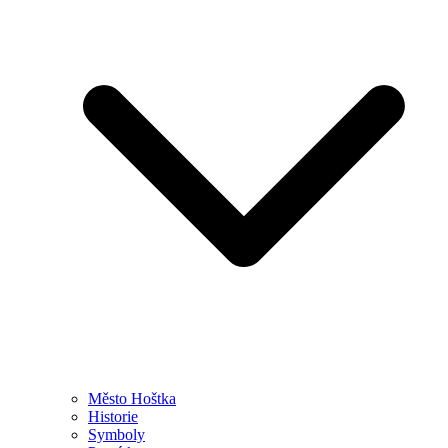
Město Hoštka
Historie
Symboly