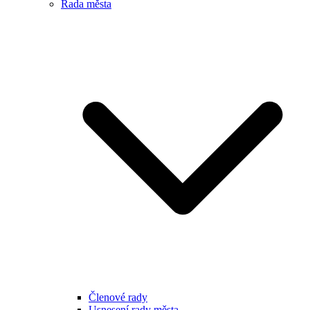
Rada města
Členové rady
Usnesení rady města