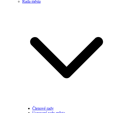
Rada města
Členové rady
Usnesení rady města