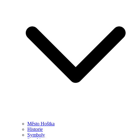
Město Hoštka
Historie
Symboly