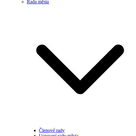
Rada města
Členové rady
Usnesení rady města