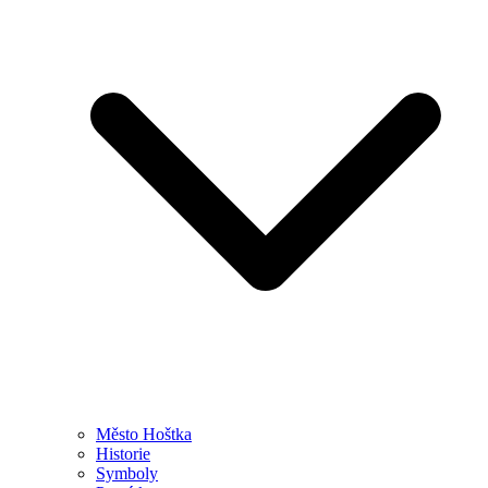
Město Hoštka
Historie
Symboly