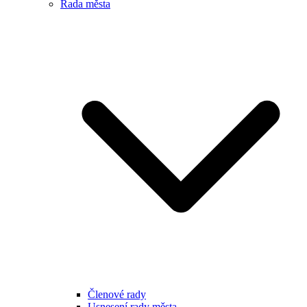
Rada města
Členové rady
Usnesení rady města