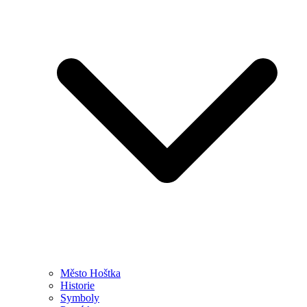
Město Hoštka
Historie
Symboly