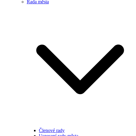
Rada města
Členové rady
Usnesení rady města