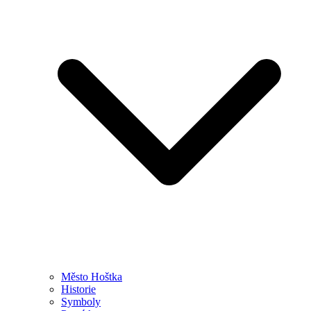
Město Hoštka
Historie
Symboly