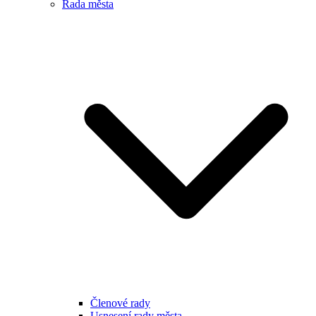
Rada města
Členové rady
Usnesení rady města