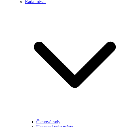
Rada města
Členové rady
Usnesení rady města