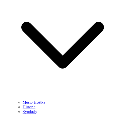
Město Hoštka
Historie
Symboly