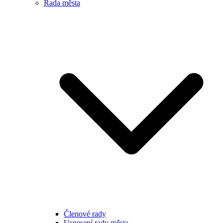
Rada města
Členové rady
Usnesení rady města