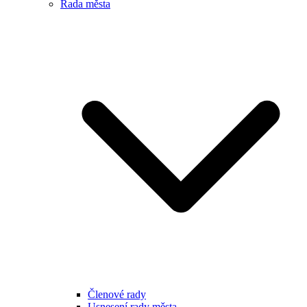
Rada města
Členové rady
Usnesení rady města