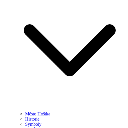
Město Hoštka
Historie
Symboly