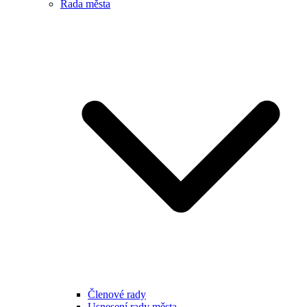
Rada města
Členové rady
Usnesení rady města