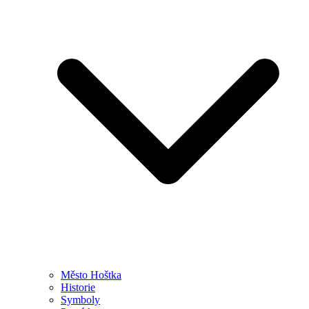
Město Hoštka
Historie
Symboly