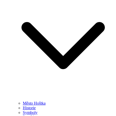
Město Hoštka
Historie
Symboly