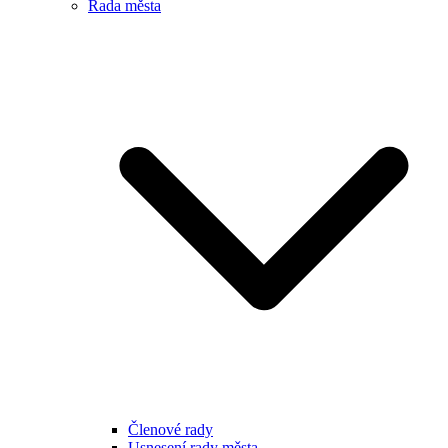
Rada města
Členové rady
Usnesení rady města