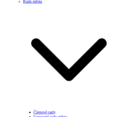
Rada města
Členové rady
Usnesení rady města