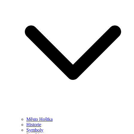
Město Hoštka
Historie
Symboly