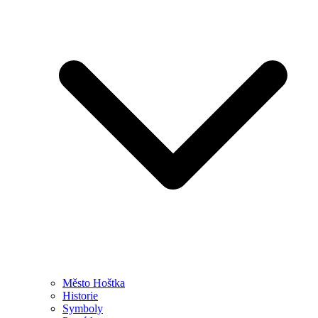
Město Hoštka
Historie
Symboly