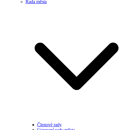
Rada města
Členové rady
Usnesení rady města