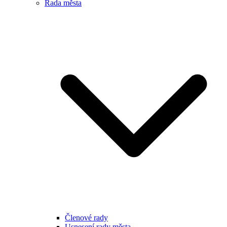
Rada města
Členové rady
Usnesení rady města