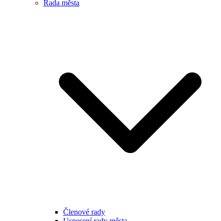
Rada města
Členové rady
Usnesení rady města