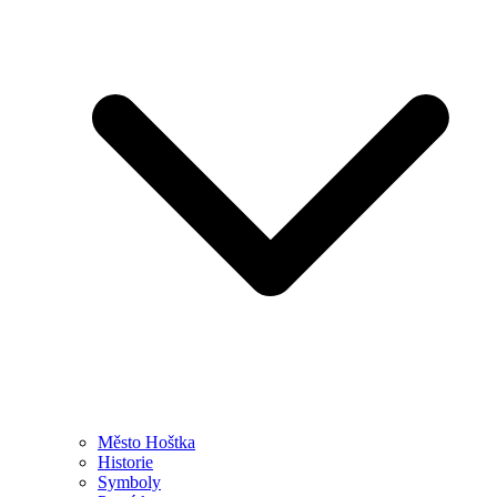
Město Hoštka
Historie
Symboly