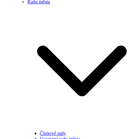
Rada města
Členové rady
Usnesení rady města