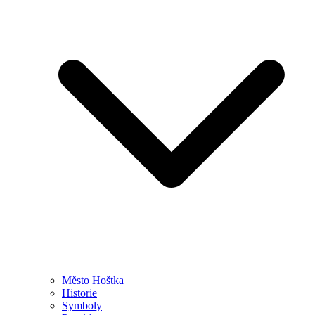
Město Hoštka
Historie
Symboly