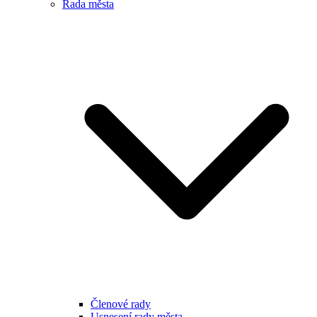
Rada města
Členové rady
Usnesení rady města