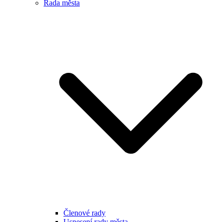
Rada města
Členové rady
Usnesení rady města