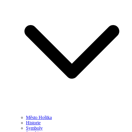
Město Hoštka
Historie
Symboly