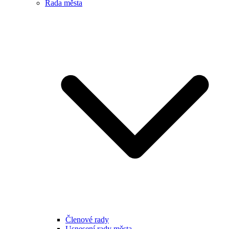
Rada města
Členové rady
Usnesení rady města