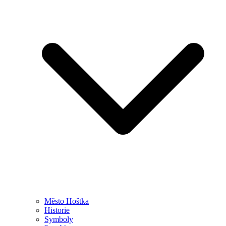
Město Hoštka
Historie
Symboly