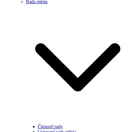
Rada města
Členové rady
Usnesení rady města