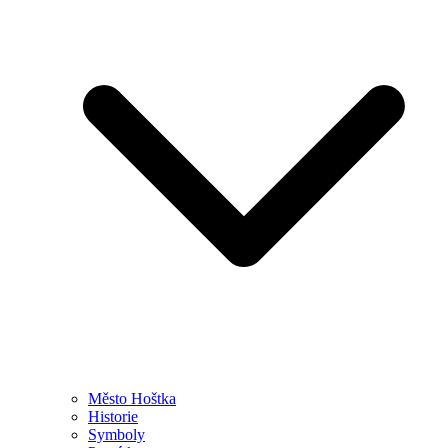
Město Hoštka
Historie
Symboly