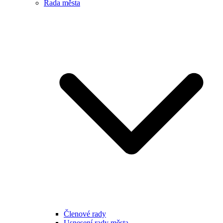
Rada města
Členové rady
Usnesení rady města