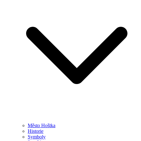
Město Hoštka
Historie
Symboly