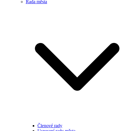
Rada města
Členové rady
Usnesení rady města