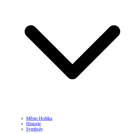
Město Hoštka
Historie
Symboly